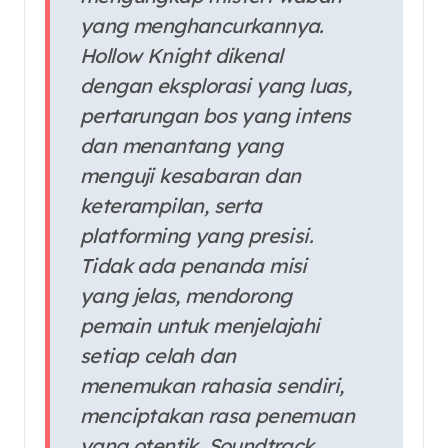
yang menghancurkannya.
Hollow Knight dikenal
dengan eksplorasi yang luas,
pertarungan bos yang intens
dan menantang yang
menguji kesabaran dan
keterampilan, serta
platforming
yang presisi.
Tidak ada penanda misi
yang jelas, mendorong
pemain untuk menjelajahi
setiap celah dan
menemukan rahasia sendiri,
menciptakan rasa penemuan
yang otentik. Soundtrack