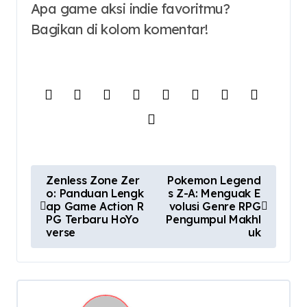
Apa game aksi indie favoritmu?
Bagikan di kolom komentar!
P
Zenless Zone Zer
Pokemon Legend
o: Panduan Lengk
s Z-A: Menguak E
o
ap Game Action R
volusi Genre RPG
PG Terbaru HoYo
Pengumpul Makhl
s
verse
uk
t
n