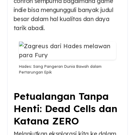
contoh sempurna bagaimana game
indie bisa mengungguli banyak judul
besar dalam hal kualitas dan daya
tarik abadi.
Hades: Sang Pangeran Dunia Bawah dalam
Pertarungan Epik
Petualangan Tanpa
Henti: Dead Cells dan
Katana ZERO
Melanjutkan eksplorasi kita ke dalam