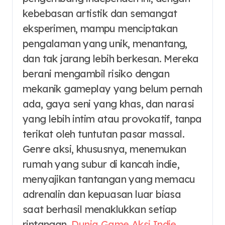
kebebasan artistik dan semangat
eksperimen, mampu menciptakan
pengalaman yang unik, menantang,
dan tak jarang lebih berkesan. Mereka
berani mengambil risiko dengan
mekanik gameplay yang belum pernah
ada, gaya seni yang khas, dan narasi
yang lebih intim atau provokatif, tanpa
terikat oleh tuntutan pasar massal.
Genre aksi, khususnya, menemukan
rumah yang subur di kancah indie,
menyajikan tantangan yang memacu
adrenalin dan kepuasan luar biasa
saat berhasil menaklukkan setiap
rintangan.
Dunia Game Aksi Indie