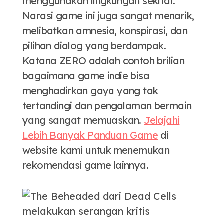
menggunakan lingkungan sekitar.
Narasi game ini juga sangat menarik,
melibatkan amnesia, konspirasi, dan
pilihan dialog yang berdampak.
Katana ZERO adalah contoh brilian
bagaimana game indie bisa
menghadirkan gaya yang tak
tertandingi dan pengalaman bermain
yang sangat memuaskan.
Jelajahi
Lebih Banyak Panduan Game
di
website kami untuk menemukan
rekomendasi game lainnya.