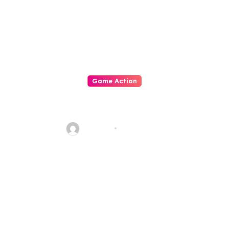
Game Action
Revolusi Monetisasi: Model
Bisnis NFT dan Play-to-Earn di
Game Aksi
Sanjana
Aug 9, 2025