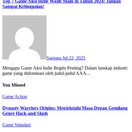
Top 7 Game Aksi Indie Wajib Main di Tahun 2024: Jangan
Sampai Ketinggalan!
Sanjana
Jul 22, 2025
Mengapa Game Aksi Indie Begitu Penting? Dalam lanskap industri
game yang didominasi oleh judul-judul AAA...
You Missed
Game Action
Dynasty Warriors Origins: Menjelajahi Masa Depan Gemilang
Genre Hack-and-Slash
Game Simulasi