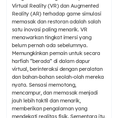
Virtual Reality (VR) dan Augmented
Reality (AR) terhadap game simulasi
memasak dan restoran adalah salah
satu inovasi paling menarik. VR
menawarkan tingkat imersi yang
belum pernah ada sebelumnya.
Memungkinkan pemain untuk secara
harfiah “berada” di dalam dapur
virtual, berinteraksi dengan peralatan
dan bahan-bahan seolah-olah mereka
nyata. Sensasi memotong,
mencampur, dan memasak menjadi
jauh lebih taktil dan menarik,
memberikan pengalaman yang
mendekati realitas fisik. Sementara itu,