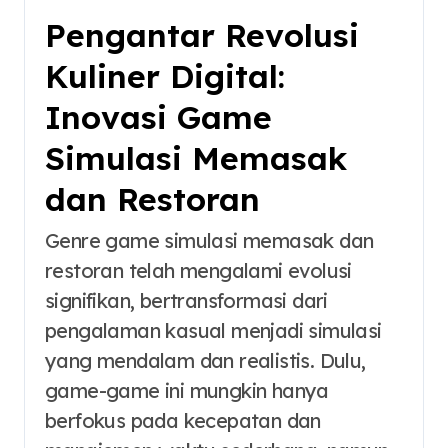
Pengantar Revolusi
Kuliner Digital:
Inovasi Game
Simulasi Memasak
dan Restoran
Genre game simulasi memasak dan
restoran telah mengalami evolusi
signifikan, bertransformasi dari
pengalaman kasual menjadi simulasi
yang mendalam dan realistis. Dulu,
game-game ini mungkin hanya
berfokus pada kecepatan dan