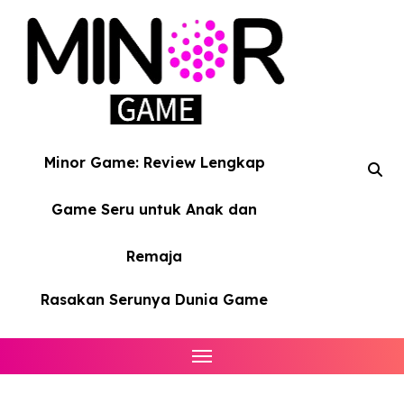
Skip
to
content
Minor Game: Review Lengkap
Game Seru untuk Anak dan
Remaja
Rasakan Serunya Dunia Game