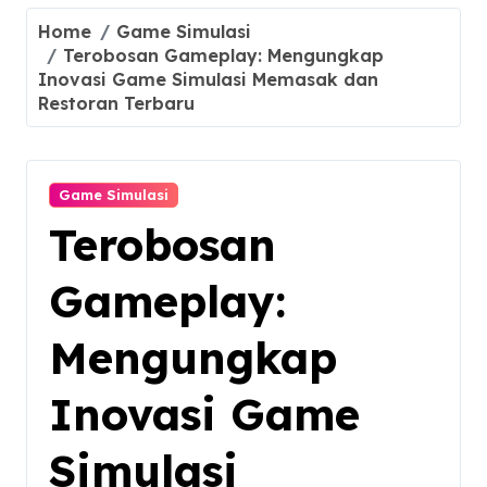
Home
Game Simulasi
Terobosan Gameplay: Mengungkap
Inovasi Game Simulasi Memasak dan
Restoran Terbaru
Game Simulasi
Terobosan
Gameplay:
Mengungkap
Inovasi Game
Simulasi