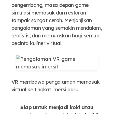
pengembang, masa depan game
simulasi memasak dan restoran
tampak sangat cerah. Menjanjikan
pengalaman yang semakin mendalam,
realistis, dan memuaskan bagi semua
pecinta kuliner virtual.
VR membawa pengalaman memasak
virtual ke tingkat imersi baru.
Siap untuk menjadi koki atau