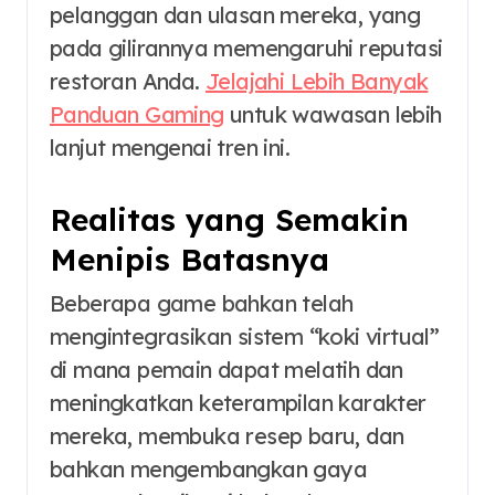
pelanggan dan ulasan mereka, yang
pada gilirannya memengaruhi reputasi
restoran Anda.
Jelajahi Lebih Banyak
Panduan Gaming
untuk wawasan lebih
lanjut mengenai tren ini.
Realitas yang Semakin
Menipis Batasnya
Beberapa game bahkan telah
mengintegrasikan sistem “koki virtual”
di mana pemain dapat melatih dan
meningkatkan keterampilan karakter
mereka, membuka resep baru, dan
bahkan mengembangkan gaya