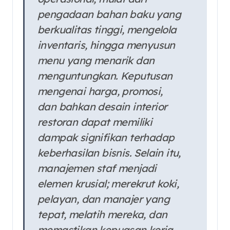
pengadaan bahan baku yang
berkualitas tinggi, mengelola
inventaris, hingga menyusun
menu yang menarik dan
menguntungkan. Keputusan
mengenai harga, promosi,
dan bahkan desain interior
restoran dapat memiliki
dampak signifikan terhadap
keberhasilan bisnis. Selain itu,
manajemen staf menjadi
elemen krusial; merekrut koki,
pelayan, dan manajer yang
tepat, melatih mereka, dan
memastikan kepuasan kerja