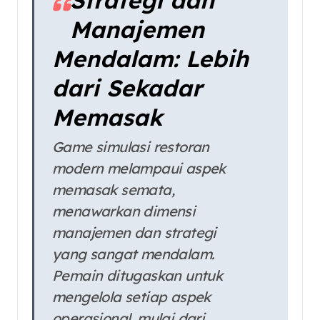
Strategi dan
Manajemen
Mendalam: Lebih
dari Sekadar
Memasak
Game simulasi restoran
modern melampaui aspek
memasak semata,
menawarkan dimensi
manajemen dan strategi
yang sangat mendalam.
Pemain ditugaskan untuk
mengelola setiap aspek
operasional, mulai dari