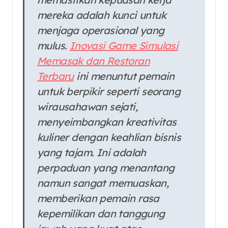
mereka adalah kunci untuk
menjaga operasional yang
mulus.
Inovasi Game Simulasi
Memasak dan Restoran
Terbaru
ini menuntut pemain
untuk berpikir seperti seorang
wirausahawan sejati,
menyeimbangkan kreativitas
kuliner dengan keahlian bisnis
yang tajam. Ini adalah
perpaduan yang menantang
namun sangat memuaskan,
memberikan pemain rasa
kepemilikan dan tanggung