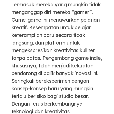
Termasuk mereka yang mungkin tidak
menganggap diri mereka “gamer”.
Game-game ini menawarkan pelarian
kreatif. Kesempatan untuk belajar
keterampilan baru secara tidak
langsung, dan platform untuk
mengekspresikan kreativitas kuliner
tanpa batas. Pengembang game indie,
khususnya, telah menjadi kekuatan
pendorong di balik banyak inovasi ini.
Seringkali bereksperimen dengan
konsep-konsep baru yang mungkin
terlalu berisiko bagi studio besar.
Dengan terus berkembangnya
teknologi dan kreativitas