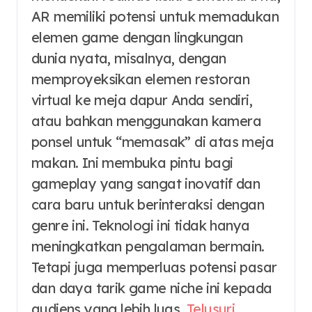
AR memiliki potensi untuk memadukan
elemen game dengan lingkungan
dunia nyata, misalnya, dengan
memproyeksikan elemen restoran
virtual ke meja dapur Anda sendiri,
atau bahkan menggunakan kamera
ponsel untuk “memasak” di atas meja
makan. Ini membuka pintu bagi
gameplay yang sangat inovatif dan
cara baru untuk berinteraksi dengan
genre ini. Teknologi ini tidak hanya
meningkatkan pengalaman bermain.
Tetapi juga memperluas potensi pasar
dan daya tarik game niche ini kepada
audiens yang lebih luas.
Telusuri