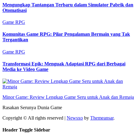
Mengungkap Tantangan Terbaru dalam Simulator Pabrik dan
Otomatisasi
Game RPG
Komunitas Game RPG: Pilar Pengalaman Bermain yang Tak
Tergantikan
Game RPG
Transformasi Epik: Menguak Adaptasi RPG dari Berbagai
Media ke Video Game
Minor Game: Review Lengkap Game Seru untuk Anak dan Remaja
Rasakan Serunya Dunia Game
Copyright © All rights reserved
|
Newsxo
by
Themeansar
.
Header Toggle Sidebar