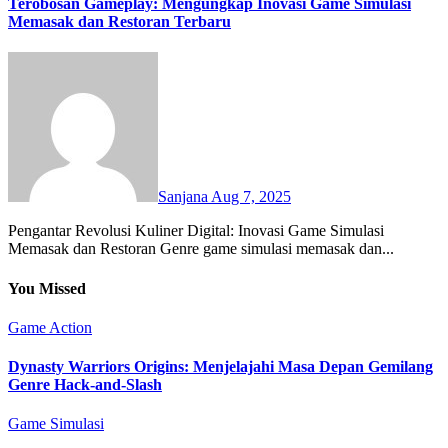
Terobosan Gameplay: Mengungkap Inovasi Game Simulasi
Memasak dan Restoran Terbaru
Sanjana
Aug 7, 2025
Pengantar Revolusi Kuliner Digital: Inovasi Game Simulasi
Memasak dan Restoran Genre game simulasi memasak dan...
You Missed
Game Action
Dynasty Warriors Origins: Menjelajahi Masa Depan Gemilang
Genre Hack-and-Slash
Game Simulasi