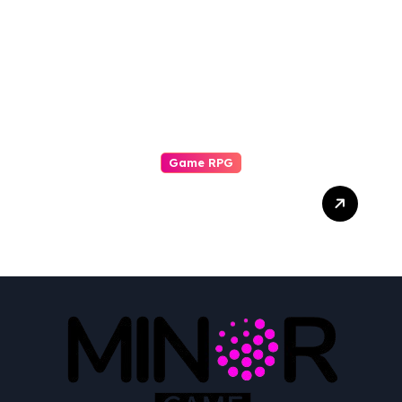
Game RPG
Transformasi Epik:
Menguak Adaptasi RPG
dari Berbagai Media ke
Video Game