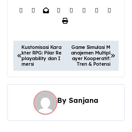
P
Kustomisasi Kara
Game Simulasi M
kter RPG: Pilar Re
anajemen Multipl
o
playability dan I
ayer Kooperatif:
mersi
Tren & Potensi
s
t
n
By
Sanjana
a
v
i