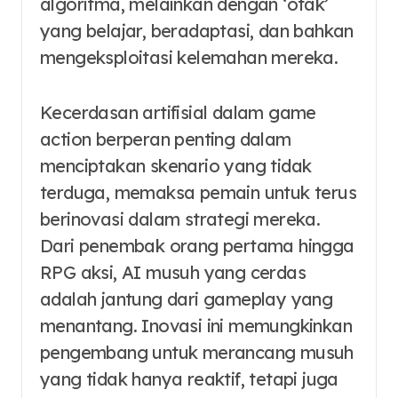
algoritma, melainkan dengan ‘otak’
yang belajar, beradaptasi, dan bahkan
mengeksploitasi kelemahan mereka.
Kecerdasan artifisial dalam game
action berperan penting dalam
menciptakan skenario yang tidak
terduga, memaksa pemain untuk terus
berinovasi dalam strategi mereka.
Dari penembak orang pertama hingga
RPG aksi, AI musuh yang cerdas
adalah jantung dari gameplay yang
menantang. Inovasi ini memungkinkan
pengembang untuk merancang musuh
yang tidak hanya reaktif, tetapi juga