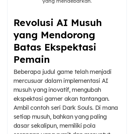
yang mendebarkan.
Revolusi AI Musuh
yang Mendorong
Batas Ekspektasi
Pemain
Beberapa judul game telah menjadi
mercusuar dalam implementasi AI
musuh yang inovatif, mengubah
ekspektasi gamer akan tantangan.
Ambil contoh seri Dark Souls. Di mana
setiap musuh, bahkan yang paling
dasar sekalipun, memiliki pola