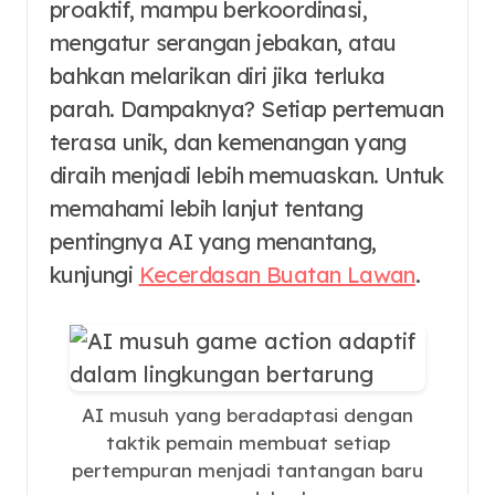
proaktif, mampu berkoordinasi,
mengatur serangan jebakan, atau
bahkan melarikan diri jika terluka
parah. Dampaknya? Setiap pertemuan
terasa unik, dan kemenangan yang
diraih menjadi lebih memuaskan. Untuk
memahami lebih lanjut tentang
pentingnya AI yang menantang,
kunjungi
Kecerdasan Buatan Lawan
.
AI musuh yang beradaptasi dengan
taktik pemain membuat setiap
pertempuran menjadi tantangan baru