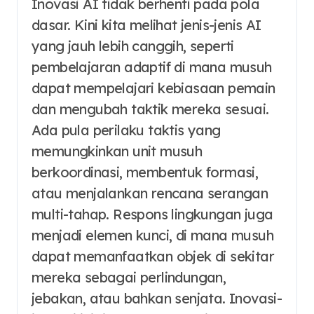
Inovasi AI tidak berhenti pada pola
dasar. Kini kita melihat jenis-jenis AI
yang jauh lebih canggih, seperti
pembelajaran adaptif di mana musuh
dapat mempelajari kebiasaan pemain
dan mengubah taktik mereka sesuai.
Ada pula perilaku taktis yang
memungkinkan unit musuh
berkoordinasi, membentuk formasi,
atau menjalankan rencana serangan
multi-tahap. Respons lingkungan juga
menjadi elemen kunci, di mana musuh
dapat memanfaatkan objek di sekitar
mereka sebagai perlindungan,
jebakan, atau bahkan senjata. Inovasi-