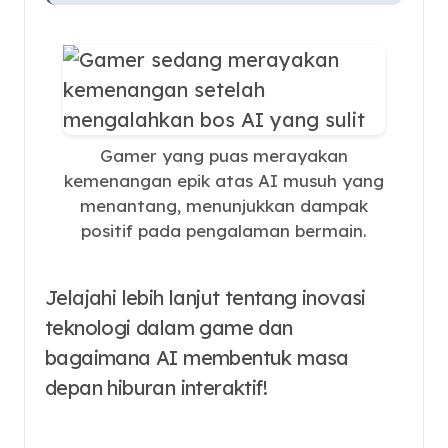
Gamer yang puas merayakan
kemenangan epik atas AI musuh yang
menantang, menunjukkan dampak
positif pada pengalaman bermain.
Jelajahi lebih lanjut tentang inovasi
teknologi dalam game dan
bagaimana AI membentuk masa
depan hiburan interaktif!