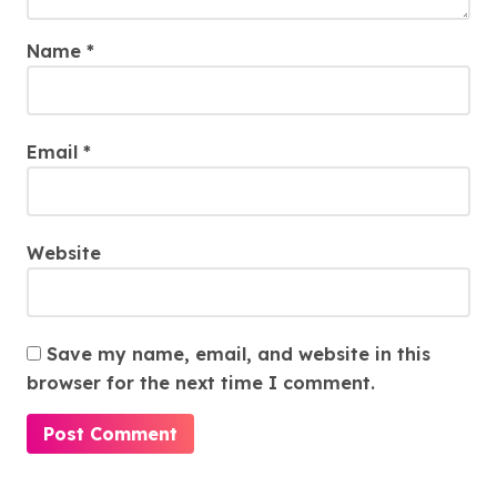
Name
*
Email
*
Website
Save my name, email, and website in this
browser for the next time I comment.