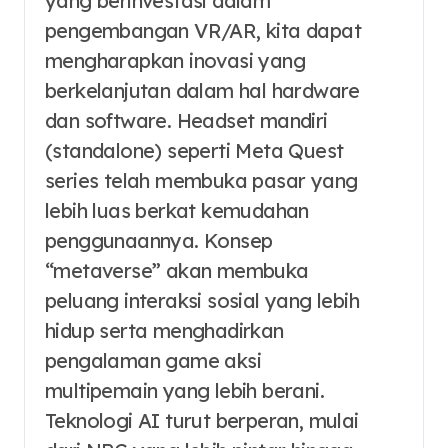
yang berinvestasi dalam
pengembangan VR/AR, kita dapat
mengharapkan inovasi yang
berkelanjutan dalam hal hardware
dan software. Headset mandiri
(standalone) seperti Meta Quest
series telah membuka pasar yang
lebih luas berkat kemudahan
penggunaannya. Konsep
“metaverse” akan membuka
peluang interaksi sosial yang lebih
hidup serta menghadirkan
pengalaman game aksi
multipemain yang lebih berani.
Teknologi AI turut berperan, mulai