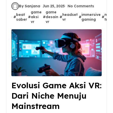
By Sanjana
Jun 25, 2025
No Comments
game
game
beat
headset
immersive
mot
#
#
aksi
#
desain
#
#
#
saber
vr
gaming
trac
vr
vr
Evolusi Game Aksi VR:
Dari Niche Menuju
Mainstream