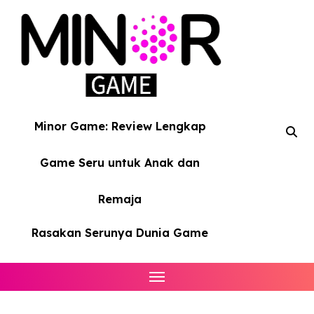
Skip
to
content
Minor Game: Review Lengkap
Game Seru untuk Anak dan
Remaja
Rasakan Serunya Dunia Game