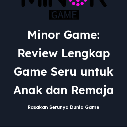
Minor Game:
Review Lengkap
Game Seru untuk
Anak dan Remaja
Rasakan Serunya Dunia Game