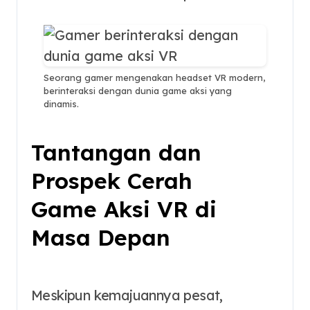
Seorang gamer mengenakan headset VR modern,
berinteraksi dengan dunia game aksi yang
dinamis.
Tantangan dan
Prospek Cerah
Game Aksi VR di
Masa Depan
Meskipun kemajuannya pesat,