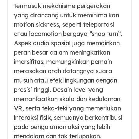
termasuk mekanisme pergerakan
yang dirancang untuk meminimalkan
motion sickness, seperti teleportasi
atau locomotion bergaya “snap turn”.
Aspek audio spasial juga memainkan
peran besar dalam meningkatkan
imersifitas, memungkinkan pemain
merasakan arah datangnya suara
musuh atau efek lingkungan dengan
presisi tinggi. Desain level yang
memanfaatkan skala dan kedalaman
VR, serta teka-teki yang memerlukan
interaksi fisik, semuanya berkontribusi
pada pengalaman aksi yang lebih
mendalam dan tak terlupakan.