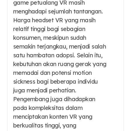
game petualang VR masih
menghadapi sejumlah tantangan.
Harga headset VR yang masih
relatif tinggi bagi sebagian
konsumen, meskipun sudah
semakin terjangkau, menjadi salah
satu hambatan adopsi. Selain itu,
kebutuhan akan ruang gerak yang
memadai dan potensi motion
sickness bagi beberapa individu
juga menjadi perhatian.
Pengembang juga dihadapkan
pada kompleksitas dalam
menciptakan konten VR yang
berkualitas tinggi, yang