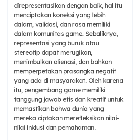
direpresentasikan dengan baik, hal itu
menciptakan koneksi yang lebih
dalam, validasi, dan rasa memiliki
dalam komunitas game. Sebaliknya,
representasi yang buruk atau
stereotip dapat merugikan,
menimbulkan alienasi, dan bahkan
memperpetakan prasangka negatif
yang ada di masyarakat. Oleh karena
itu, pengembang game memiliki
tanggung jawab etis dan kreatif untuk
memastikan bahwa dunia yang
mereka ciptakan merefleksikan nilai-
nilai inklusi dan pemahaman.