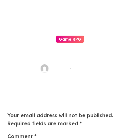
Game RPG
Menguak Tren RPG Indie:
Inovasi Mekanik Gameplay
dan Narasi Mendalam
Sanjana
Aug 8, 2025
Leave a Reply
Your email address will not be published.
Required fields are marked
*
Comment
*