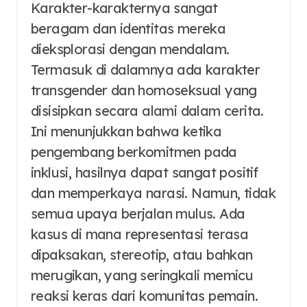
Karakter-karakternya sangat
beragam dan identitas mereka
dieksplorasi dengan mendalam.
Termasuk di dalamnya ada karakter
transgender dan homoseksual yang
disisipkan secara alami dalam cerita.
Ini menunjukkan bahwa ketika
pengembang berkomitmen pada
inklusi, hasilnya dapat sangat positif
dan memperkaya narasi. Namun, tidak
semua upaya berjalan mulus. Ada
kasus di mana representasi terasa
dipaksakan, stereotip, atau bahkan
merugikan, yang seringkali memicu
reaksi keras dari komunitas pemain.