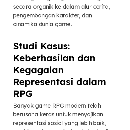
secara organik ke dalam alur cerita,
pengembangan karakter, dan
dinamika dunia game.
Studi Kasus:
Keberhasilan dan
Kegagalan
Representasi dalam
RPG
Banyak game RPG modern telah
berusaha keras untuk menyajikan
representasi sosial yang lebih baik,