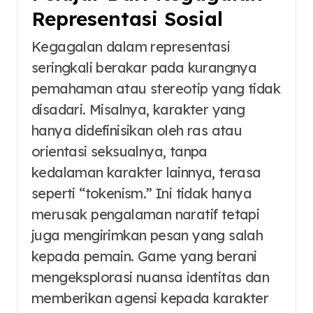
Representasi Sosial
Kegagalan dalam representasi
seringkali berakar pada kurangnya
pemahaman atau stereotip yang tidak
disadari. Misalnya, karakter yang
hanya didefinisikan oleh ras atau
orientasi seksualnya, tanpa
kedalaman karakter lainnya, terasa
seperti “tokenism.” Ini tidak hanya
merusak pengalaman naratif tetapi
juga mengirimkan pesan yang salah
kepada pemain. Game yang berani
mengeksplorasi nuansa identitas dan
memberikan agensi kepada karakter