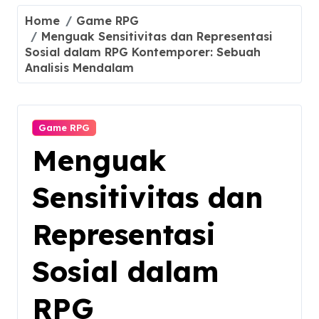
Home
Game RPG
Menguak Sensitivitas dan Representasi
Sosial dalam RPG Kontemporer: Sebuah
Analisis Mendalam
Game RPG
Menguak
Sensitivitas dan
Representasi
Sosial dalam
RPG