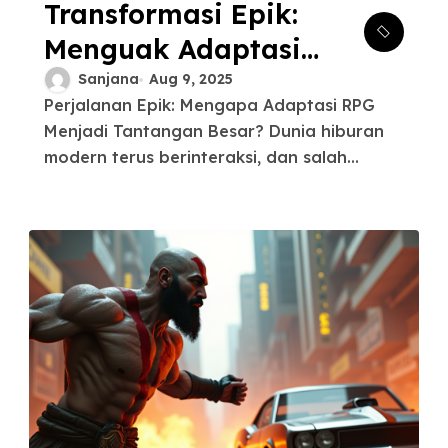
Transformasi Epik:
Menguak Adaptasi
RPG dari Berbagai
Sanjana
Aug 9, 2025
Perjalanan Epik: Mengapa Adaptasi RPG
Media ke Video
Menjadi Tantangan Besar? Dunia hiburan
Game
modern terus berinteraksi, dan salah...