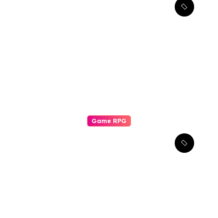
Mengungkap Tantangan
Terbaru dalam Simulator
Pabrik dan Otomatisasi
Game RPG
Komunitas Game RPG:
Pilar Pengalaman Bermain
yang Tak Tergantikan