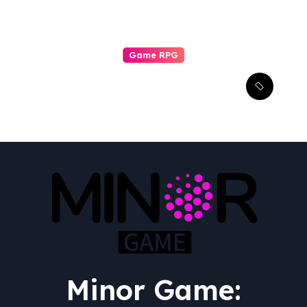
Game RPG
Transformasi Epik:
Menguak Adaptasi RPG
dari Berbagai Media ke
Video Game
Minor Game: