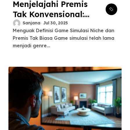
Menjelajahi Premis
Tak Konvensional:
Menguak Daya
Sanjana
Jul 30, 2025
Menguak Definisi Game Simulasi Niche dan
Tarik Game
Premis Tak Biasa Game simulasi telah lama
Simulasi Unik &
menjadi genre...
Eksperimental