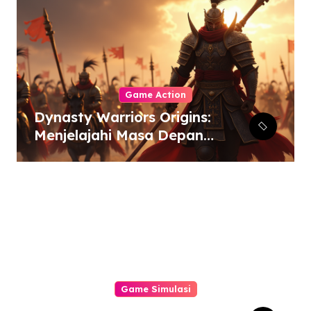
Game Action
Dynasty Warriors Origins:
Menjelajahi Masa Depan
Gemilang Genre Hack-
and-Slash
Game Simulasi