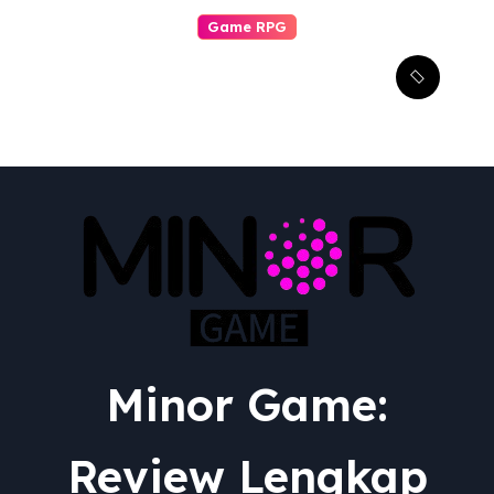
Game RPG
Transformasi Epik:
Menguak Adaptasi RPG
dari Berbagai Media ke
Video Game
Minor Game:
Review Lengkap