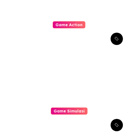
Game Action
Dynasty Warriors Origins:
Menjelajahi Masa Depan
Gemilang Genre Hack-
and-Slash
Game Simulasi
Mengungkap Tantangan
Terbaru dalam Simulator
Pabrik dan Otomatisasi