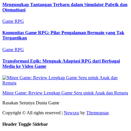
Mengungkap Tantangan Terbaru dalam Simulator Pabrik dan
Otomatisasi
Game RPG
Komunitas Game RPG: Pilar Pengalaman Bermain yang Tak
Tergantikan
Game RPG
Transformasi Epik: Menguak Adaptasi RPG dari Berbagai
Media ke Video Game
Minor Game: Review Lengkap Game Seru untuk Anak dan Remaja
Rasakan Serunya Dunia Game
Copyright © All rights reserved
|
Newsxo
by
Themeansar
.
Header Toggle Sidebar