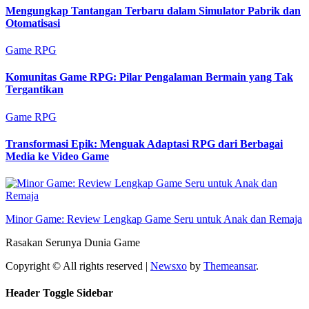
Mengungkap Tantangan Terbaru dalam Simulator Pabrik dan
Otomatisasi
Game RPG
Komunitas Game RPG: Pilar Pengalaman Bermain yang Tak
Tergantikan
Game RPG
Transformasi Epik: Menguak Adaptasi RPG dari Berbagai
Media ke Video Game
Minor Game: Review Lengkap Game Seru untuk Anak dan Remaja
Rasakan Serunya Dunia Game
Copyright © All rights reserved
|
Newsxo
by
Themeansar
.
Header Toggle Sidebar