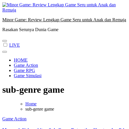
Skip
to
content
Minor Game: Review Lengkap Game Seru untuk Anak dan Remaja
Rasakan Serunya Dunia Game
LIVE
HOME
Game Action
Game RPG
Game Simulasi
sub-genre game
Home
sub-genre game
Game Action