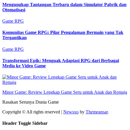
Mengungkap Tantangan Terbaru dalam Simulator Pabrik dan
Otomatisasi
Game RPG
Komunitas Game RPG: Pilar Pengalaman Bermain yang Tak
Tergantikan
Game RPG
Transformasi Epik: Menguak Adaptasi RPG dari Berbagai
Media ke Video Game
Minor Game: Review Lengkap Game Seru untuk Anak dan Remaja
Rasakan Serunya Dunia Game
Copyright © All rights reserved
|
Newsxo
by
Themeansar
.
Header Toggle Sidebar