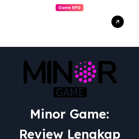
Game RPG
Transformasi Epik:
Menguak Adaptasi RPG
dari Berbagai Media ke
Video Game
Minor Game:
Review Lengkap