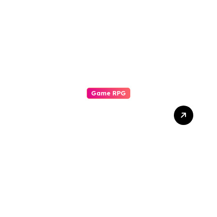
Game RPG
Komunitas Game RPG:
Pilar Pengalaman Bermain
yang Tak Tergantikan