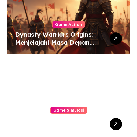
Game Action
Dynasty Warriors Origins:
Menjelajahi Masa Depan
Gemilang Genre Hack-
and-Slash
Game Simulasi
Mengungkap Tantangan
Terbaru dalam Simulator
Pabrik dan Otomatisasi