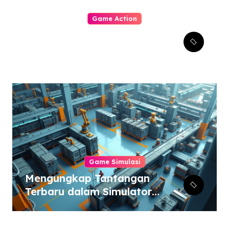
Game Action
Dynasty Warriors Origins:
Menjelajahi Masa Depan
Gemilang Genre Hack-
and-Slash
Game Simulasi
Mengungkap Tantangan
Terbaru dalam Simulator
Pabrik dan Otomatisasi