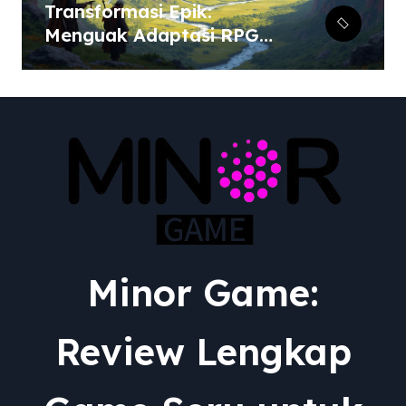
Transformasi Epik:
Menguak Adaptasi RPG
dari Berbagai Media ke
Video Game
Minor Game:
Review Lengkap