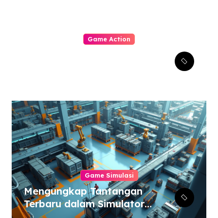
Game Action
Dynasty Warriors Origins:
Menjelajahi Masa Depan
Gemilang Genre Hack-
and-Slash
Game Simulasi
Mengungkap Tantangan
Terbaru dalam Simulator
Pabrik dan Otomatisasi