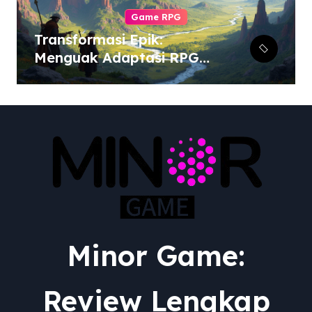
Game RPG
Transformasi Epik:
Menguak Adaptasi RPG
dari Berbagai Media ke
Video Game
Minor Game:
Review Lengkap