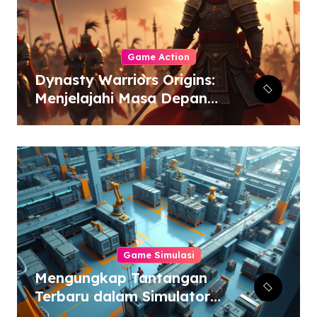
Game Action
Dynasty Warriors Origins:
Menjelajahi Masa Depan
Gemilang Genre Hack-
and-Slash
Game Simulasi
Mengungkap Tantangan
Terbaru dalam Simulator
Pabrik dan Otomatisasi