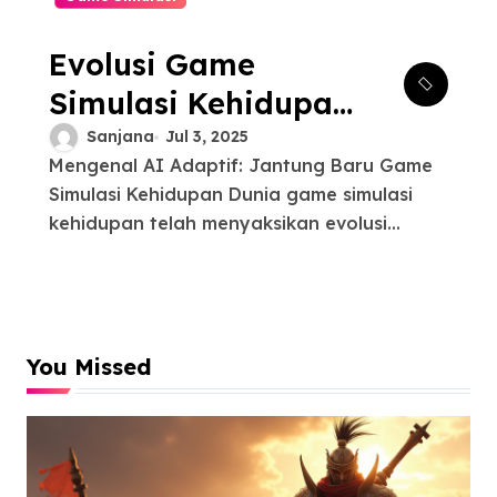
Evolusi Game
Simulasi Kehidupan:
Menguak Potensi AI
Sanjana
Jul 3, 2025
Mengenal AI Adaptif: Jantung Baru Game
Adaptif untuk
Simulasi Kehidupan Dunia game simulasi
Pengalaman yang
kehidupan telah menyaksikan evolusi...
Lebih Imersif
You Missed