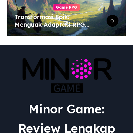
Game RPG
Transformasi Epik:
Menguak Adaptasi RPG
dari Berbagai Media ke
Video Game
Minor Game:
Review Lengkap