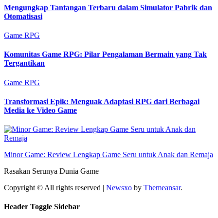
Mengungkap Tantangan Terbaru dalam Simulator Pabrik dan
Otomatisasi
Game RPG
Komunitas Game RPG: Pilar Pengalaman Bermain yang Tak
Tergantikan
Game RPG
Transformasi Epik: Menguak Adaptasi RPG dari Berbagai
Media ke Video Game
Minor Game: Review Lengkap Game Seru untuk Anak dan Remaja
Rasakan Serunya Dunia Game
Copyright © All rights reserved
|
Newsxo
by
Themeansar
.
Header Toggle Sidebar