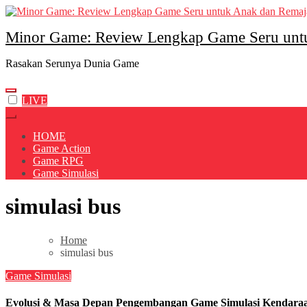
Skip
to
Minor Game: Review Lengkap Game Seru unt
content
Rasakan Serunya Dunia Game
LIVE
HOME
Game Action
Game RPG
Game Simulasi
simulasi bus
Home
simulasi bus
Game Simulasi
Evolusi & Masa Depan Pengembangan Game Simulasi Kendara