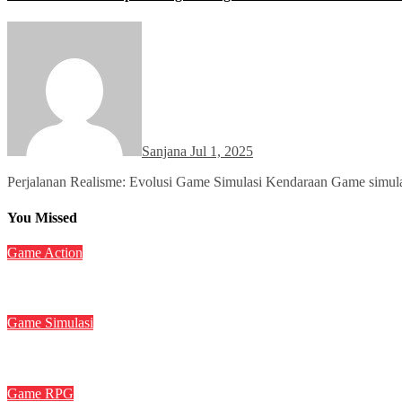
Sanjana
Jul 1, 2025
Perjalanan Realisme: Evolusi Game Simulasi Kendaraan Game simulas
You Missed
Game Action
Dynasty Warriors Origins: Menjelajahi Masa Depan Gemilang 
Game Simulasi
Mengungkap Tantangan Terbaru dalam Simulator Pabrik dan O
Game RPG