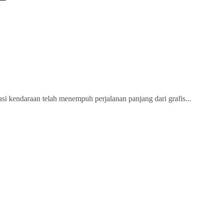
i kendaraan telah menempuh perjalanan panjang dari grafis...
Genre Hack-and-Slash
tomatisasi