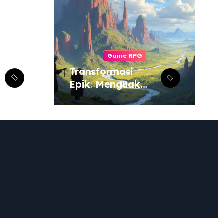
Game RPG
Transformasi
Epik: Menguak
Adaptasi RPG
dari Berbagai
Media ke Video
Game