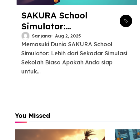
SAKURA School
Simulator:
Petualangan
Sanjana
Aug 2, 2025
Memasuki Dunia SAKURA School
Sekolah Unik yang
Simulator: Lebih dari Sekadar Simulasi
Tak Terduga
Sekolah Biasa Apakah Anda siap
untuk...
You Missed