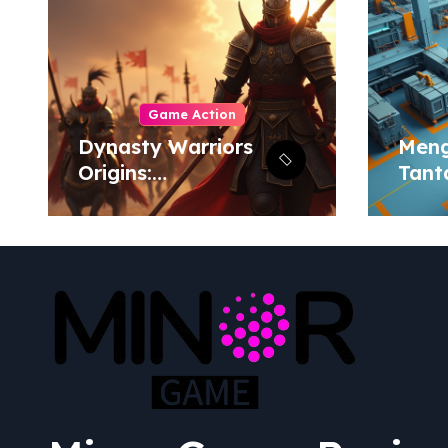
Game Action
Dynasty Warriors
Men
Origins:
Tant
Menjelajahi Masa
Terb
Depan Gemilang
Simu
Genre Hack-and-
dan 
Slash