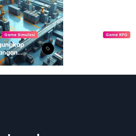
Game Simulasi
Game RPG
gungkap
Komunitas Game
angan
RPG: Pilar
aru dalam
Pengalaman
lator Pabrik
Bermain yang
Otomatisasi
Tak Tergantikan