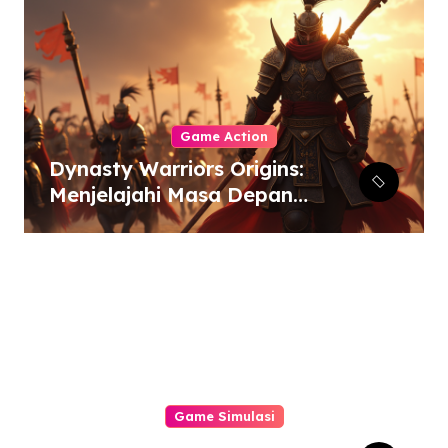
Game Action
Dynasty Warriors Origins:
Menjelajahi Masa Depan
Gemilang Genre Hack-
and-Slash
Game Simulasi