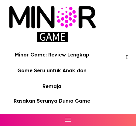
Skip
to
content
Minor Game: Review Lengkap
Game Seru untuk Anak dan
Remaja
Rasakan Serunya Dunia Game