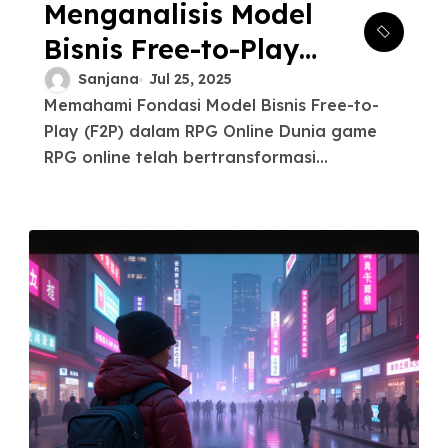
Menganalisis Model
Bisnis Free-to-Play
dan Strategi
Sanjana
Jul 25, 2025
Memahami Fondasi Model Bisnis Free-to-
Monetisasi dalam
Play (F2P) dalam RPG Online Dunia game
RPG Online
RPG online telah bertransformasi...