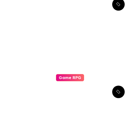
Mengungkap Tantangan
Terbaru dalam Simulator
Pabrik dan Otomatisasi
Game RPG
Komunitas Game RPG:
Pilar Pengalaman Bermain
yang Tak Tergantikan