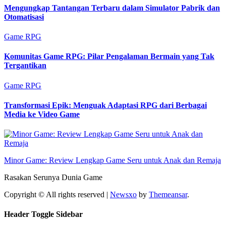
Mengungkap Tantangan Terbaru dalam Simulator Pabrik dan
Otomatisasi
Game RPG
Komunitas Game RPG: Pilar Pengalaman Bermain yang Tak
Tergantikan
Game RPG
Transformasi Epik: Menguak Adaptasi RPG dari Berbagai
Media ke Video Game
Minor Game: Review Lengkap Game Seru untuk Anak dan Remaja
Rasakan Serunya Dunia Game
Copyright © All rights reserved
|
Newsxo
by
Themeansar
.
Header Toggle Sidebar