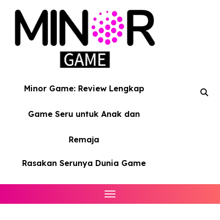
Skip
to
content
Minor Game: Review Lengkap
Game Seru untuk Anak dan
Remaja
Rasakan Serunya Dunia Game