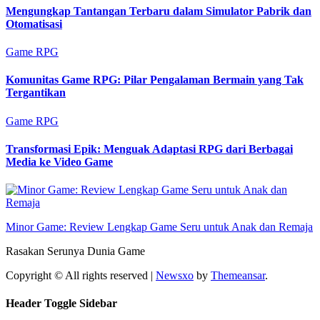
Mengungkap Tantangan Terbaru dalam Simulator Pabrik dan
Otomatisasi
Game RPG
Komunitas Game RPG: Pilar Pengalaman Bermain yang Tak
Tergantikan
Game RPG
Transformasi Epik: Menguak Adaptasi RPG dari Berbagai
Media ke Video Game
Minor Game: Review Lengkap Game Seru untuk Anak dan Remaja
Rasakan Serunya Dunia Game
Copyright © All rights reserved
|
Newsxo
by
Themeansar
.
Header Toggle Sidebar