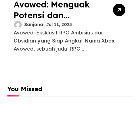
Avowed: Menguak
Potensi dan
Menghadapi
Sanjana
Jul 11, 2025
Avowed: Eksklusif RPG Ambisius dari
Tantangan sebagai
Obsidian yang Siap Angkat Nama Xbox
RPG Eksklusif Xbox
Avowed, sebuah judul RPG...
You Missed