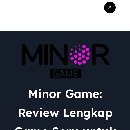
Transformasi Epik:
Menguak Adaptasi RPG
dari Berbagai Media ke
Video Game
Minor Game:
Review Lengkap