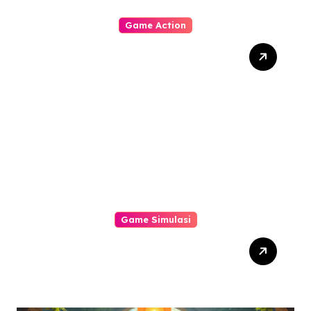
Game Action
Dynasty Warriors Origins:
Menjelajahi Masa Depan
Gemilang Genre Hack-
and-Slash
Game Simulasi
Mengungkap Tantangan
Terbaru dalam Simulator
Pabrik dan Otomatisasi