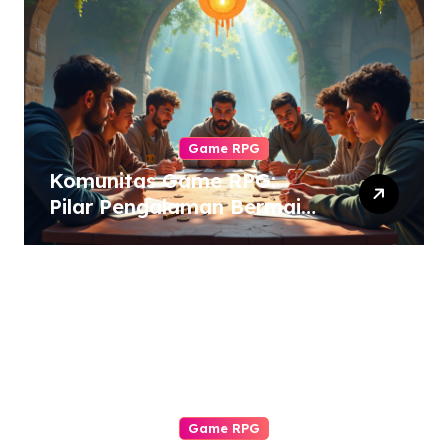
Game RPG
Komunitas Game RPG:
Pilar Pengalaman Bermain
yang Tak Tergantikan
Game RPG