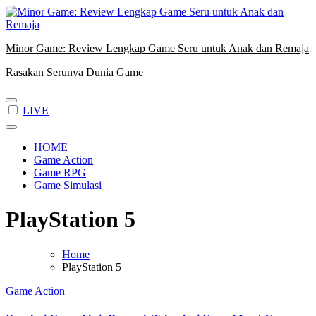
Skip
to
content
Minor Game: Review Lengkap Game Seru untuk Anak dan Remaja
Rasakan Serunya Dunia Game
LIVE
HOME
Game Action
Game RPG
Game Simulasi
PlayStation 5
Home
PlayStation 5
Game Action