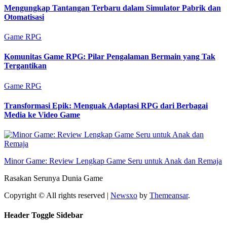
Mengungkap Tantangan Terbaru dalam Simulator Pabrik dan
Otomatisasi
Game RPG
Komunitas Game RPG: Pilar Pengalaman Bermain yang Tak
Tergantikan
Game RPG
Transformasi Epik: Menguak Adaptasi RPG dari Berbagai
Media ke Video Game
Minor Game: Review Lengkap Game Seru untuk Anak dan Remaja
Rasakan Serunya Dunia Game
Copyright © All rights reserved
|
Newsxo
by
Themeansar
.
Header Toggle Sidebar