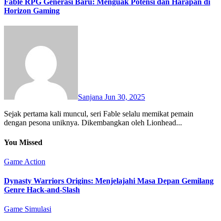
Fable RPG Generasi Baru: Menguak Potensi dan Harapan di
Horizon Gaming
Sanjana
Jun 30, 2025
Sejak pertama kali muncul, seri Fable selalu memikat pemain
dengan pesona uniknya. Dikembangkan oleh Lionhead...
You Missed
Game Action
Dynasty Warriors Origins: Menjelajahi Masa Depan Gemilang
Genre Hack-and-Slash
Game Simulasi