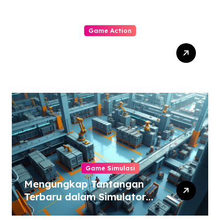
Game Action
Dynasty Warriors Origins:
Menjelajahi Masa Depan
Gemilang Genre Hack-
and-Slash
Game Simulasi
Mengungkap Tantangan
Terbaru dalam Simulator
Pabrik dan Otomatisasi