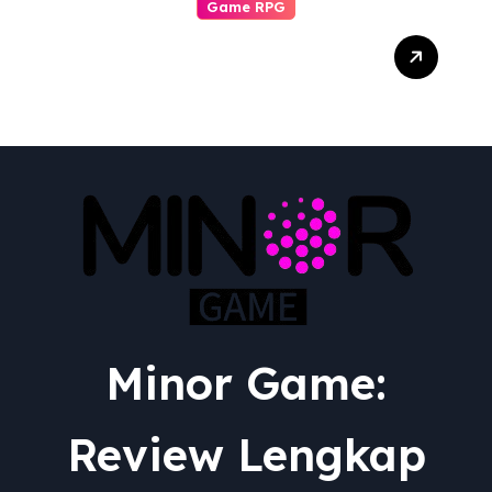
Game RPG
Transformasi Epik:
Menguak Adaptasi RPG
dari Berbagai Media ke
Video Game
Minor Game:
Review Lengkap