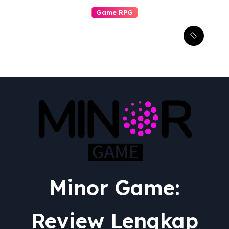
Game RPG
Transformasi Epik:
Menguak Adaptasi RPG
dari Berbagai Media ke
Video Game
Minor Game:
Review Lengkap