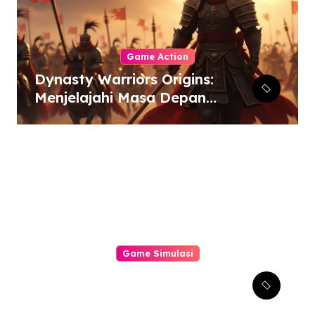
Game Action
Dynasty Warriors Origins:
Menjelajahi Masa Depan
Gemilang Genre Hack-
and-Slash
Game Simulasi
Mengungkap Tantangan
Terbaru dalam Simulator
Pabrik dan Otomatisasi