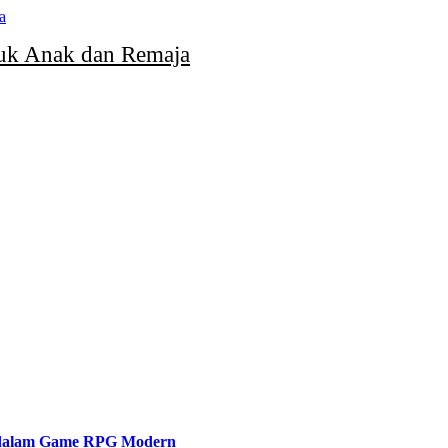
uk Anak dan Remaja
er dalam Game RPG Modern