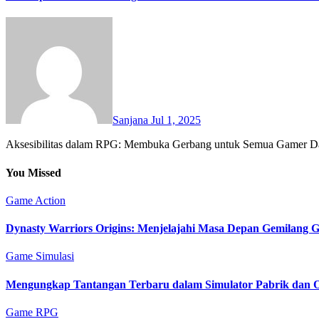
Sanjana
Jul 1, 2025
Aksesibilitas dalam RPG: Membuka Gerbang untuk Semua Gamer Dala
You Missed
Game Action
Dynasty Warriors Origins: Menjelajahi Masa Depan Gemilang 
Game Simulasi
Mengungkap Tantangan Terbaru dalam Simulator Pabrik dan O
Game RPG