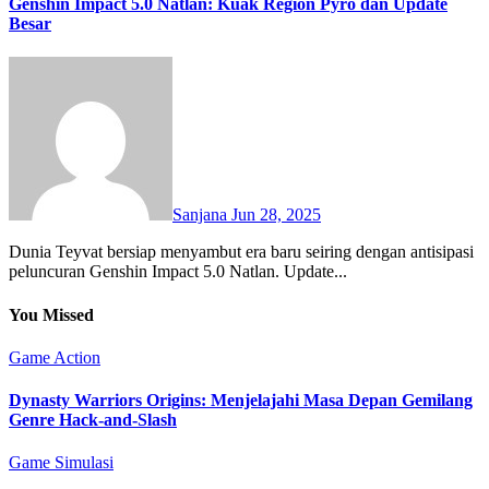
Genshin Impact 5.0 Natlan: Kuak Region Pyro dan Update
Besar
Sanjana
Jun 28, 2025
Dunia Teyvat bersiap menyambut era baru seiring dengan antisipasi
peluncuran Genshin Impact 5.0 Natlan. Update...
You Missed
Game Action
Dynasty Warriors Origins: Menjelajahi Masa Depan Gemilang
Genre Hack-and-Slash
Game Simulasi