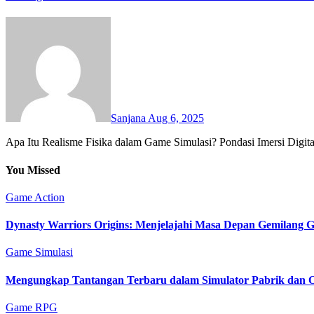
Sanjana
Aug 6, 2025
Apa Itu Realisme Fisika dalam Game Simulasi? Pondasi Imersi Digita
You Missed
Game Action
Dynasty Warriors Origins: Menjelajahi Masa Depan Gemilang 
Game Simulasi
Mengungkap Tantangan Terbaru dalam Simulator Pabrik dan O
Game RPG