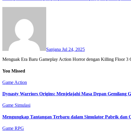
Sanjana
Jul 24, 2025
Menguak Era Baru Gameplay Action Horror dengan Killing Floor 3 G
You Missed
Game Action
Dynasty Warriors Origins: Menjelajahi Masa Depan Gemilang 
Game Simulasi
Mengungkap Tantangan Terbaru dalam Simulator Pabrik dan O
Game RPG