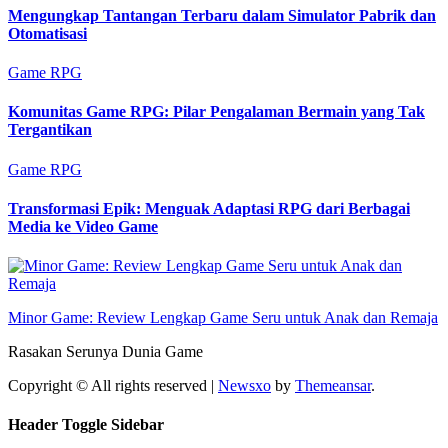
Mengungkap Tantangan Terbaru dalam Simulator Pabrik dan
Otomatisasi
Game RPG
Komunitas Game RPG: Pilar Pengalaman Bermain yang Tak
Tergantikan
Game RPG
Transformasi Epik: Menguak Adaptasi RPG dari Berbagai
Media ke Video Game
Minor Game: Review Lengkap Game Seru untuk Anak dan Remaja
Rasakan Serunya Dunia Game
Copyright © All rights reserved
|
Newsxo
by
Themeansar
.
Header Toggle Sidebar