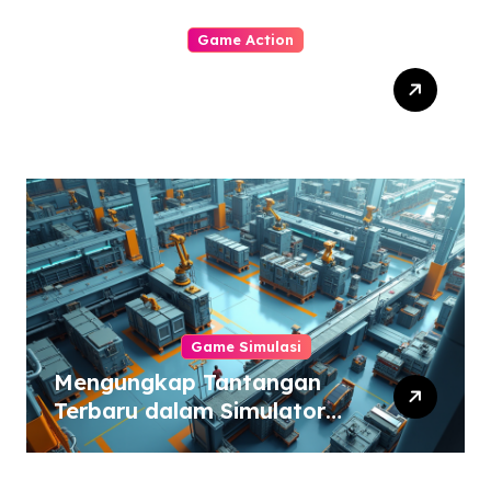
Game Action
Dynasty Warriors Origins:
Menjelajahi Masa Depan
Gemilang Genre Hack-
and-Slash
Game Simulasi
Mengungkap Tantangan
Terbaru dalam Simulator
Pabrik dan Otomatisasi