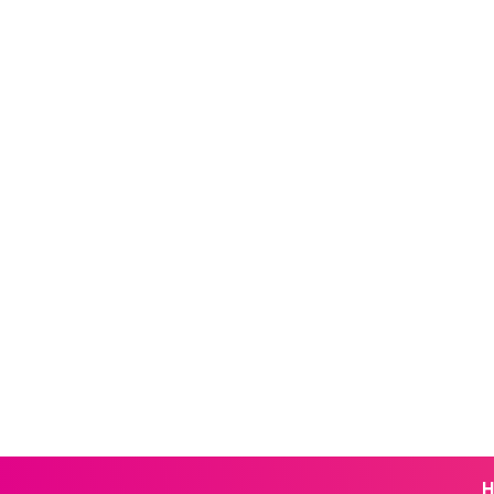
Skip
to
content