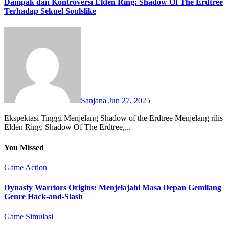
Dampak dan Kontroversi Elden Ring: Shadow Of The Erdtree
Terhadap Sekuel Soulslike
Sanjana
Jun 27, 2025
Ekspektasi Tinggi Menjelang Shadow of the Erdtree Menjelang rilis
Elden Ring: Shadow Of The Erdtree,...
You Missed
Game Action
Dynasty Warriors Origins: Menjelajahi Masa Depan Gemilang
Genre Hack-and-Slash
Game Simulasi