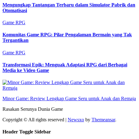
Mengungkap Tantangan Terbaru dalam Simulator Pabrik dan
Otomatisasi
Game RPG
Komunitas Game RPG: Pilar Pengalaman Bermain yang Tak
Tergantikan
Game RPG
Transformasi Epik: Menguak Adaptasi RPG dari Berbagai
Media ke Video Game
Minor Game: Review Lengkap Game Seru untuk Anak dan Remaja
Rasakan Serunya Dunia Game
Copyright © All rights reserved
|
Newsxo
by
Themeansar
.
Header Toggle Sidebar