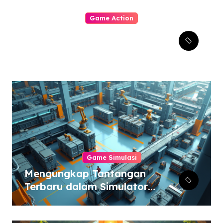
Game Action
Dynasty Warriors Origins:
Menjelajahi Masa Depan
Gemilang Genre Hack-
and-Slash
Game Simulasi
Mengungkap Tantangan
Terbaru dalam Simulator
Pabrik dan Otomatisasi