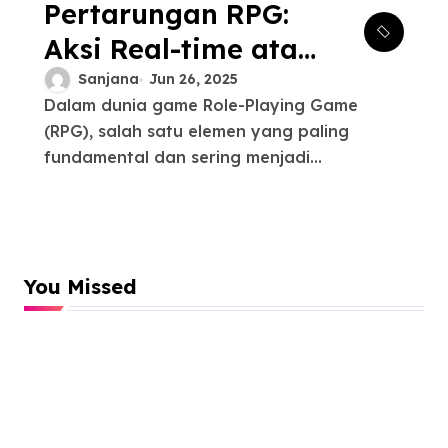
Pertarungan RPG:
Aksi Real-time atau
Strategi Berbasis
Sanjana
Jun 26, 2025
Dalam dunia game Role-Playing Game
Giliran?
(RPG), salah satu elemen yang paling
fundamental dan sering menjadi...
You Missed