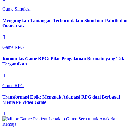
Game Simulasi
Mengungkap Tantangan Terbaru dalam Simulator Pabrik dan
Otomatisasi
Game RPG
Komunitas Game RPG: Pilar Pengalaman Bermain yang Tak
Tergantikan
Game RPG
Transformasi Epik: Menguak Adaptasi RPG dari Berbagai
Media ke Video Game