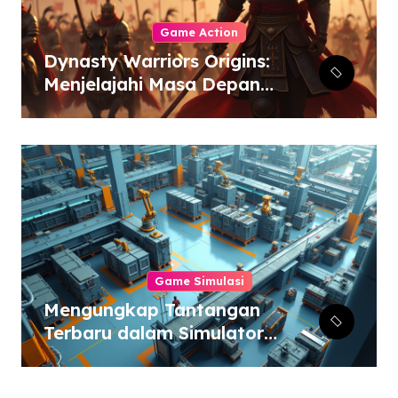
Game Action
Dynasty Warriors Origins:
Menjelajahi Masa Depan
Gemilang Genre Hack-
and-Slash
Game Simulasi
Mengungkap Tantangan
Terbaru dalam Simulator
Pabrik dan Otomatisasi