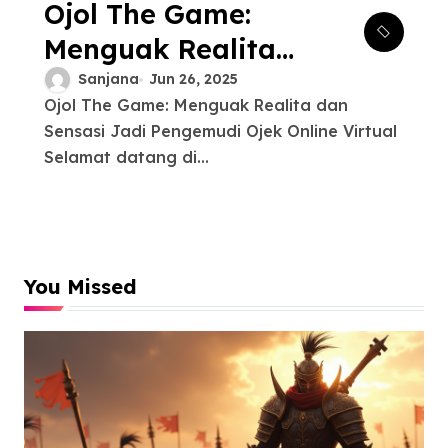
Ojol The Game:
Menguak Realita
dan Sensasi Jadi
Sanjana
Jun 26, 2025
Ojol The Game: Menguak Realita dan
Pengemudi Ojek
Sensasi Jadi Pengemudi Ojek Online Virtual
Online Virtual
Selamat datang di...
You Missed