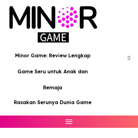
Skip
to
content
Minor Game: Review Lengkap
Game Seru untuk Anak dan
Remaja
Rasakan Serunya Dunia Game