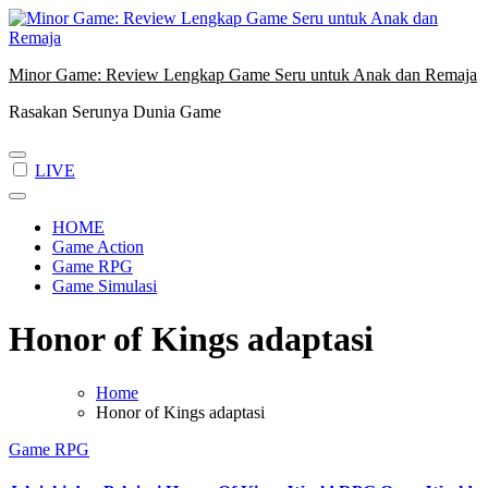
Skip
to
content
Minor Game: Review Lengkap Game Seru untuk Anak dan Remaja
Rasakan Serunya Dunia Game
LIVE
HOME
Game Action
Game RPG
Game Simulasi
Honor of Kings adaptasi
Home
Honor of Kings adaptasi
Game RPG