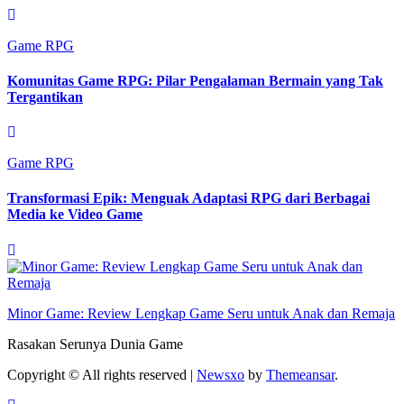
Game RPG
Komunitas Game RPG: Pilar Pengalaman Bermain yang Tak
Tergantikan
Game RPG
Transformasi Epik: Menguak Adaptasi RPG dari Berbagai
Media ke Video Game
Minor Game: Review Lengkap Game Seru untuk Anak dan Remaja
Rasakan Serunya Dunia Game
Copyright © All rights reserved
|
Newsxo
by
Themeansar
.