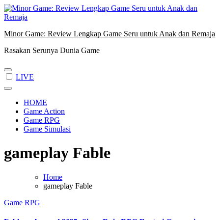
Skip
to
content
Minor Game: Review Lengkap Game Seru untuk Anak dan Remaja
Rasakan Serunya Dunia Game
LIVE
HOME
Game Action
Game RPG
Game Simulasi
gameplay Fable
Home
gameplay Fable
Game RPG