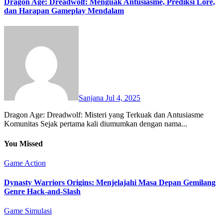
Dragon Age: Dreadwolf: Menguak Antusiasme, Prediksi Lore,
dan Harapan Gameplay Mendalam
Sanjana
Jul 4, 2025
Dragon Age: Dreadwolf: Misteri yang Terkuak dan Antusiasme
Komunitas Sejak pertama kali diumumkan dengan nama...
You Missed
Game Action
Dynasty Warriors Origins: Menjelajahi Masa Depan Gemilang
Genre Hack-and-Slash
Game Simulasi