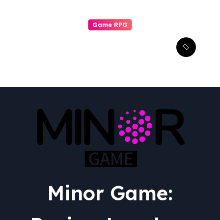
Game RPG
Transformasi Epik:
Menguak Adaptasi RPG
dari Berbagai Media ke
Video Game
Minor Game: