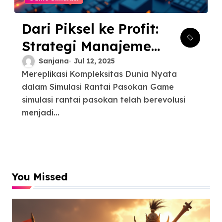
Dari Piksel ke Profit:
Strategi Manajemen
Pasokan Game
Sanjana
Jul 12, 2025
Mereplikasi Kompleksitas Dunia Nyata
Simulasi
dalam Simulasi Rantai Pasokan Game
simulasi rantai pasokan telah berevolusi
menjadi...
You Missed