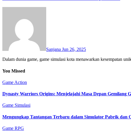
Sanjana
Jun 26, 2025
Dalam dunia game, game simulasi kota menawarkan kesempatan unik u
You Missed
Game Action
Dynasty Warriors Origins: Menjelajahi Masa Depan Gemilang 
Game Simulasi
Mengungkap Tantangan Terbaru dalam Simulator Pabrik dan O
Game RPG