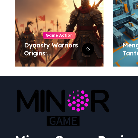
Game Action
Dynasty Warriors
Men
Origins:
Tant
Menjelajahi Masa
Terb
Depan Gemilang
Simu
Genre Hack-and-
dan 
Slash