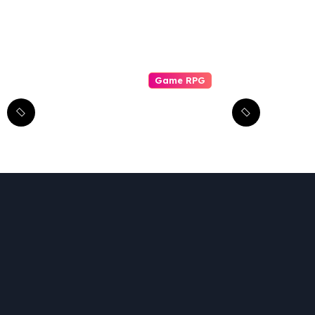
Game RPG
Transformasi
Epik: Menguak
Adaptasi RPG
dari Berbagai
Media ke Video
Game