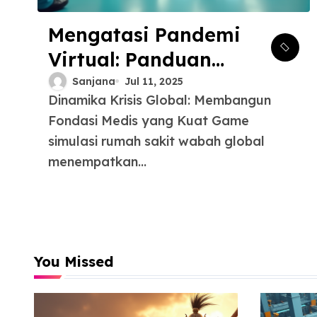
Mengatasi Pandemi
Virtual: Panduan
Lengkap Game
Sanjana
Jul 11, 2025
Dinamika Krisis Global: Membangun
Simulasi Rumah
Fondasi Medis yang Kuat Game
Sakit Wabah Global
simulasi rumah sakit wabah global
menempatkan...
You Missed