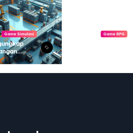
Game Simulasi
Game RPG
gungkap
Komunitas Game
angan
RPG: Pilar
aru dalam
Pengalaman
lator Pabrik
Bermain yang
Otomatisasi
Tak Tergantikan