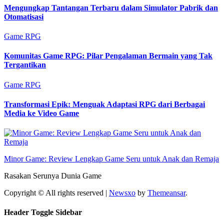
Mengungkap Tantangan Terbaru dalam Simulator Pabrik dan
Otomatisasi
Game RPG
Komunitas Game RPG: Pilar Pengalaman Bermain yang Tak
Tergantikan
Game RPG
Transformasi Epik: Menguak Adaptasi RPG dari Berbagai
Media ke Video Game
Minor Game: Review Lengkap Game Seru untuk Anak dan Remaja
Rasakan Serunya Dunia Game
Copyright © All rights reserved
|
Newsxo
by
Themeansar
.
Header Toggle Sidebar