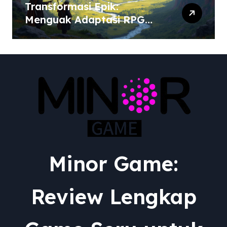
Transformasi Epik:
Menguak Adaptasi RPG
dari Berbagai Media ke
Video Game
Minor Game:
Review Lengkap