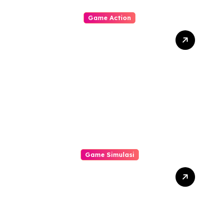
Game Action
Dynasty Warriors Origins:
Menjelajahi Masa Depan
Gemilang Genre Hack-
and-Slash
Game Simulasi
Mengungkap Tantangan
Terbaru dalam Simulator
Pabrik dan Otomatisasi